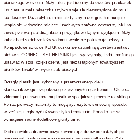
pierwszego wejrzenia. Mały talerz jest idealny do owoców, przekąsek
lub ciast, a mała miseczka szybko staje się niezastąpiona do musli
lub deserów. Duża płyta o minimalistycznym designie harmonijnie
wtapia się w dowolne miejsce i zachwyca zarówno wewnątrz, jak i na
zewnątrz swoją solidną jakością i wyjątkowo fajnym wyglądem. Mały
kubek bardzo dobrze leży w dłoni i wcale nie potrzebuje uchwytu.
Kompaktowe sztućce KLIKK doskonale uzupełniają zestaw zastawy
stołowej. CONNECT SET HELSINKI jest wytrzymały, lekki i można go
ustawiać w stos, dzięki czemu jest niezastąpionym towarzyszem
pikników, biwaków i wycieczek pieszych.
Okrągły plastik jest wykonany z przetworzonego oleju
słonecznikowego i rzepakowego z przemysłu i gastronomii. Oleje są
zbierane i przetwarzane na plastik w specjalnym procesie recyklingu.
Po raz pierwszy materiały te mogą być użyte w sensowny sposób,
wcześniej mogły być używane tylko termicznie. Ponadto nie są
wymagane żadne dodatkowe grunty orne.
Dodane włókna drzewne pozyskiwane są z drzew pozostałych po