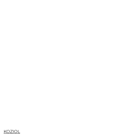
NAZWA
KOZIOL
PRODUCENTA: