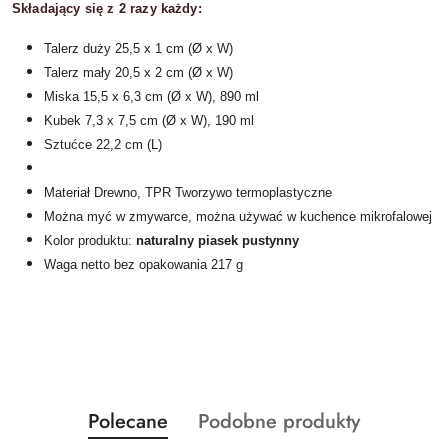
Składający się z 2 razy każdy:
Talerz duży 25,5 x 1 cm (Ø x W)
Talerz mały 20,5 x 2 cm (Ø x W)
Miska 15,5 x 6,3 cm (Ø x W), 890 ml
Kubek 7,3 x 7,5 cm (Ø x W), 190 ml
Sztućce 22,2 cm (L)
Materiał Drewno, TPR Tworzywo termoplastyczne
Można myć w zmywarce, można używać w kuchence mikrofalowej
Kolor produktu:
naturalny piasek pustynny
Waga netto bez opakowania 217 g
Produkty
Produkty
Polecane
Podobne produkty
Pomiń karuzelę produktów
o
o