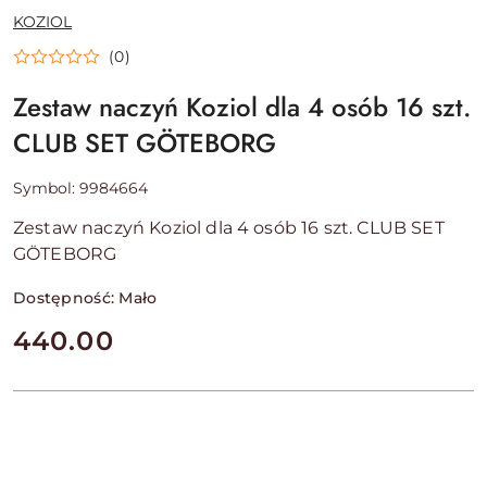
NAZWA
KOZIOL
PRODUCENTA:
(0)
Zestaw naczyń Koziol dla 4 osób 16 szt.
CLUB SET GÖTEBORG
Symbol:
9984664
Zestaw naczyń Koziol dla 4 osób 16 szt. CLUB SET
GÖTEBORG
Dostępność:
Mało
cena:
440.00