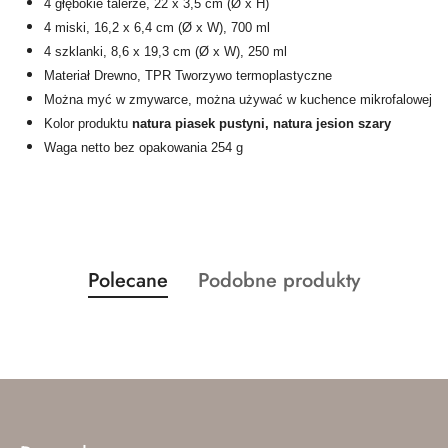
4 głębokie talerze, 22 x 3,5 cm (Ø x H)
4 miski, 16,2 x 6,4 cm (Ø x W), 700 ml
4 szklanki, 8,6 x 19,3 cm (Ø x W), 250 ml
Materiał Drewno, TPR Tworzywo termoplastyczne
Można myć w zmywarce, można używać w kuchence mikrofalowej
Kolor produktu
natura piasek pustyni, natura jesion szary
Waga netto bez opakowania 254 g
Produkty
Produkty
Polecane
Podobne produkty
Pomiń karuzelę produktów
o
o
statusie:
statusie: