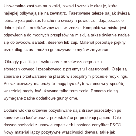
Uniwersalna zastawa na pikniki, biwaki i wszelkie okazje, które
najlepiej odbywają się na zewnątrz. Fasetowane talerze są jak świeża
letnia bryza podczas lunchu na świeżym powietrzu i dają poczucie
dobrej jakości posiłków zawsze i wszędzie. Kompaktowa miska jest
odpowiednia do modnych przepisów na miski, a także świetnie nadaje
się do owoców, sałatek, deserów lub zup. Materiał pozostaje piękny
przez długi czas i można go oczywiście myć w zmywarce.
Okrągły plastik jest wykonany z przetworzonego oleju
słonecznikowego i rzepakowego z przemysłu i gastronomii. Oleje są
zbierane i przetwarzane na plastik w specjalnym procesie recyklingu.
Po raz pierwszy materiały te mogą być użyte w sensowny sposób,
wcześniej mogły być używane tylko termicznie. Ponadto nie są
wymagane żadne dodatkowe grunty orne.
Dodane włókna drzewne pozyskiwane są z drzew pozostałych po
konserwacji lasów oraz z pozostałości po produkcji papieru. Całe
drewno pochodzi z upraw europejskich i posiada certyfikat FSC®.
Nowy materiał łączy pozytywne właściwości drewna, takie jak