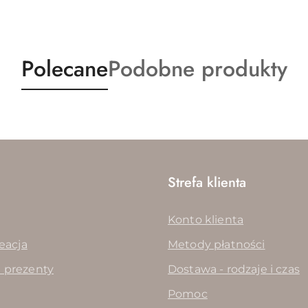
Produkty
Produkty
Polecane
Podobne produkty
o
o
statusie:
statusie:
Strefa klienta
Konto klienta
reacja
Metody płatności
 prezenty
Dostawa - rodzaje i czas
Pomoc