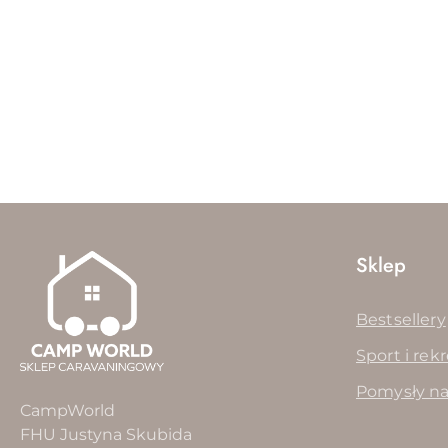
Pomiń karuzelę produktów
Sklep
Bestsellery
Sport i rek
Pomysły na
CampWorld
FHU Justyna Skubida