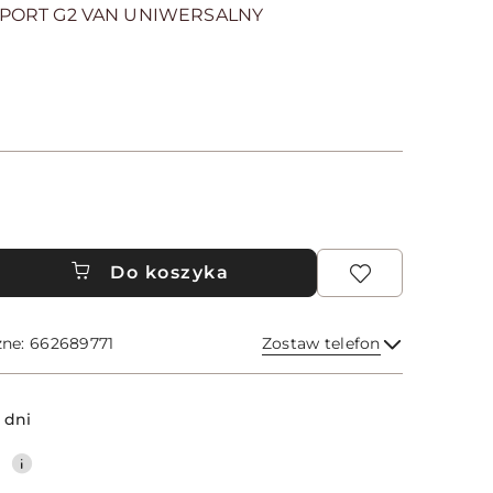
SPORT G2 VAN UNIWERSALNY
Do koszyka
zne: 662689771
Zostaw telefon
Wyślij
 dni
0