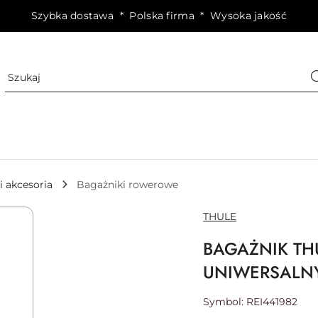
Szybka dostawa * Polska firma * Wysoka jakość
i akcesoria
Bagażniki rowerowe
NAZWA
THULE
PRODUCENTA:
BAGAŻNIK TH
UNIWERSALN
Symbol:
REI441982