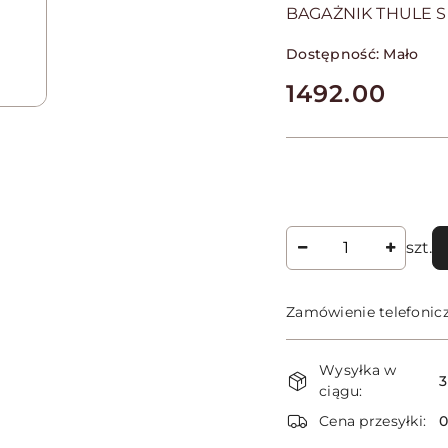
BAGAŻNIK THULE 
Dostępność:
Mało
cena:
1492.00
Ilość
szt.
Zamówienie telefonic
Dostępność
Wysyłka w
i
3
ciągu:
dostawa
Cena przesyłki: