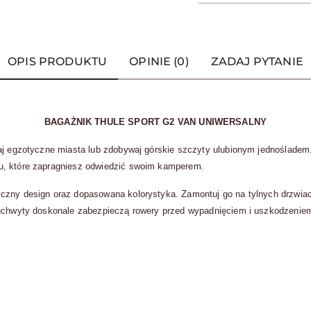
OPIS PRODUKTU
OPINIE (0)
ZADAJ PYTANIE
BAGAŻNIK THULE SPORT G2 VAN UNIWERSALNY
zaj egzotyczne miasta lub zdobywaj górskie szczyty ulubionym jednośladem
u, które zapragniesz odwiedzić swoim kamperem.
zny design oraz dopasowana kolorystyka. Zamontuj go na tylnych drzwiach
 uchwyty doskonale zabezpieczą rowery przed wypadnięciem i uszkodzenie