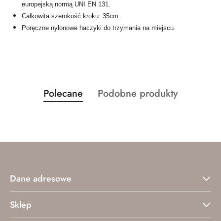
europejską normą UNI EN 131.
Całkowita szerokość kroku: 35cm.
Poręczne nylonowe haczyki do trzymania na miejscu.
Produkty
Produkty
Polecane
Podobne produkty
Pomiń karuzelę produktów
o
o
statusie:
statusie:
Dane adresowe
Sklep