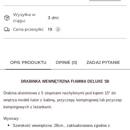
Dostępność
Wysyłka w
i
3 dni
ciągu:
dostawa
Wyślij
Cena przesyłki:
19
OPIS PRODUKTU
OPINIE (0)
ZADAJ PYTANIE
DRABINKA WEWNĘTRZNA FIAMMA DELUXE 5B
Drabina aluminiowa z 5 stopniami nachylonymi pod kątem 15° do
wnętrza modeli luton z kabiną, przyczepy kempingowej lub przyczep
kempingowych z leżankami.
Wymiary:
Szerokość wewnętrzna: 28cm., zaktualizowana zgodnie z