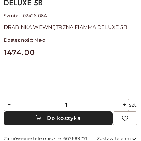
DELUXE 5B
Symbol:
02426-08A
DRABINKA WEWNĘTRZNA FIAMMA DELUXE 5B
Dostępność:
Mało
cena:
1474.00
Ilość
szt.
Do koszyka
Zamówienie telefoniczne: 662689771
Zostaw telefon