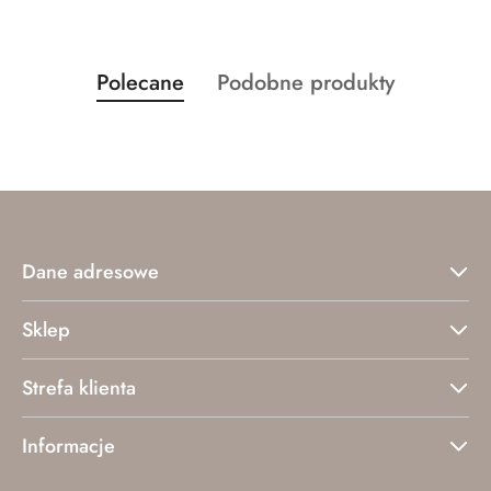
Produkty
Produkty
Polecane
Podobne produkty
Pomiń karuzelę produktów
o
o
statusie:
statusie:
Dane adresowe
Sklep
Strefa klienta
Informacje