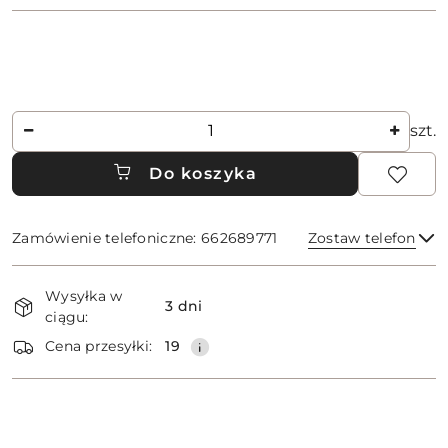
Ilość
szt.
Do koszyka
Zamówienie telefoniczne: 662689771
Zostaw telefon
Dostępność
Wysyłka w
i
3 dni
ciągu:
dostawa
Wyślij
Cena przesyłki:
19