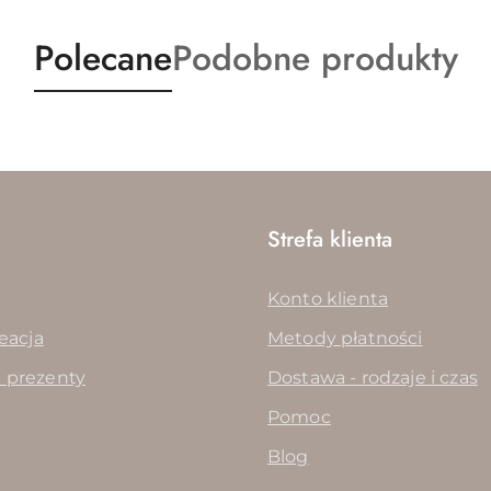
Produkty
Produkty
Polecane
Podobne produkty
o
o
statusie:
statusie:
Strefa klienta
Konto klienta
reacja
Metody płatności
 prezenty
Dostawa - rodzaje i czas
Pomoc
Blog