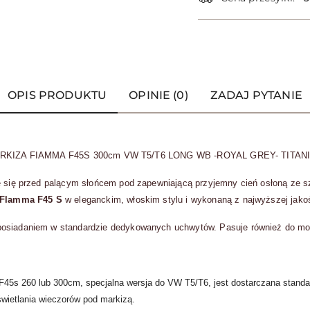
OPIS PRODUKTU
OPINIE (0)
ZADAJ PYTANIE
RKIZA FIAMMA F45S 300cm VW T5/T6 LONG WB -ROYAL GREY- TITAN
ie się przed palącym słońcem pod zapewniającą przyjemny cień osłoną ze 
 Flamma F45 S
w eleganckim, włoskim stylu i wykonaną z najwyższej jakoś
posiadaniem w standardzie dedykowanych uchwytów. Pasuje również do mo
 F45s 260 lub 300cm, specjalna wersja do VW T5/T6, jest dostarczana sta
świetlania wieczorów pod markizą.