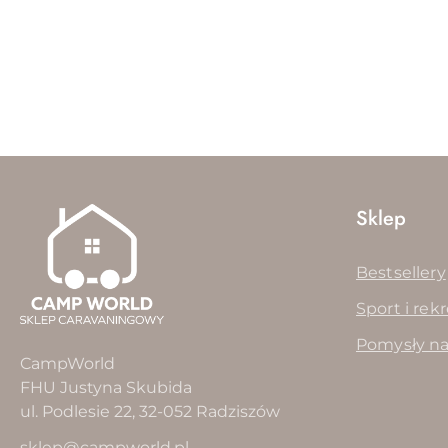
Pomiń karuzelę produktów
Sklep
Bestsellery
Sport i rek
Pomysły na
CampWorld
FHU Justyna Skubida
ul. Podlesie 22, 32-052 Radziszów
sklep@campworld.pl