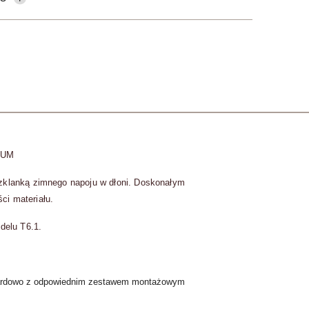
IUM
szklanką zimnego napoju w dłoni. Doskonałym
ci materiału.
delu T6.1.
ndardowo z odpowiednim zestawem montażowym