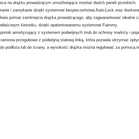
ica na drążku prowadzącym umożliwiająca montaż dwóch paneli przednich.
ieranie i zamykanie dzięki systemowi bezpieczeństwa Auto-Lock oraz doskona
ożliwia pomiar zamknięcia drążka prowadzącego, aby zagwarantować idealne z
we właściwym kierunku, dzięki opatentowanemu systemowi Fiammy.
pornik amortyzujący z systemem podwójnych śrub do ochrony markizy i poja
amiona przegubowe z podwójną stalową linką, która pozwala utrzymać optym
o podłoża lub do ściany, a wysokość drążka można regulować za pomocą t