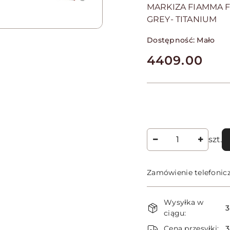
MARKIZA FIAMMA F
GREY- TITANIUM
Dostępność:
Mało
cena:
4409.00
Ilość
szt.
Zamówienie telefonic
Dostępność
Wysyłka w
i
3
ciągu:
dostawa
Cena przesyłki: