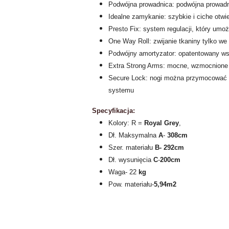
Podwójna prowadnica: podwójna prowadn
Idealne zamykanie: szybkie i ciche otw
Presto Fix: system regulacji, który um
One Way Roll: zwijanie tkaniny tylko 
Podwójny amortyzator: opatentowany ws
Extra Strong Arms: mocne, wzmocnione r
Secure Lock: nogi można przymocować d
systemu
Specyfikacja:
Kolory: R =
Royal Grey
,
Dł. Maksymalna
A
-
308cm
Szer. materiału
B- 292
cm
Dł. wysunięcia
C
-
200cm
Waga- 22
kg
Pow. materiału-
5,94m2