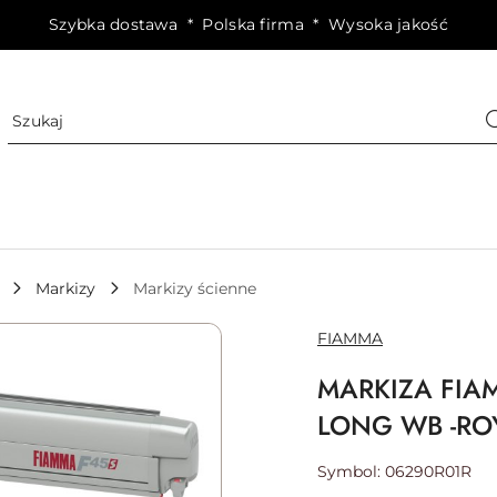
Szybka dostawa * Polska firma * Wysoka jakość
Markizy
Markizy ścienne
NAZWA
FIAMMA
PRODUCENTA:
MARKIZA FIA
LONG WB -ROY
Symbol:
06290R01R