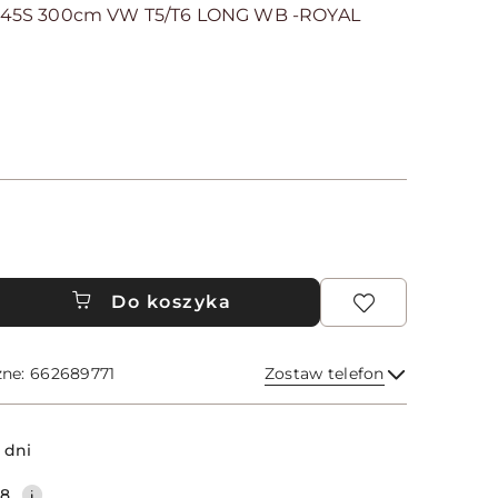
45S 300cm VW T5/T6 LONG WB -ROYAL
Do koszyka
zne: 662689771
Zostaw telefon
Wyślij
 dni
38