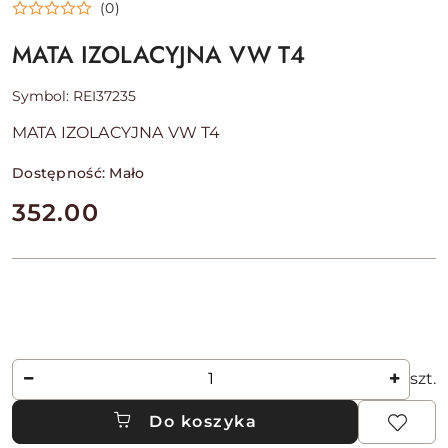
(0)
MATA IZOLACYJNA VW T4
Symbol:
REI37235
MATA IZOLACYJNA VW T4
Dostępność:
Mało
cena:
352.00
Ilość
szt.
Do koszyka