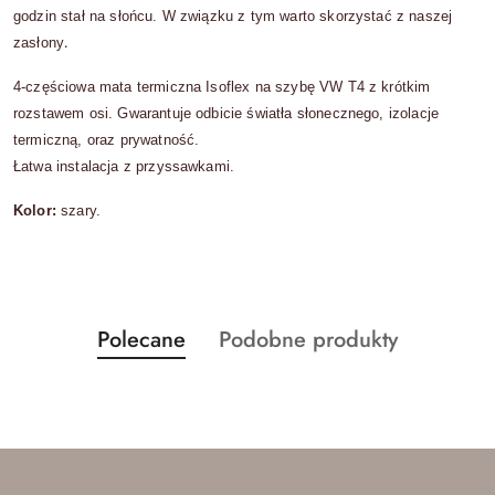
godzin stał na słońcu. W związku z tym warto skorzystać z naszej
.
zasłony
4-częściowa mata termiczna Isoflex na szybę VW T4 z krótkim
rozstawem osi. Gwarantuje odbicie światła słonecznego, izolacje
termiczną, oraz prywatność.
Łatwa instalacja z przyssawkami.
Kolor:
szary.
Produkty
Produkty
Polecane
Podobne produkty
Pomiń karuzelę produktów
o
o
statusie:
statusie: