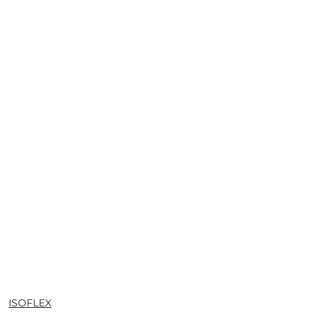
NAZWA
ISOFLEX
PRODUCENTA: