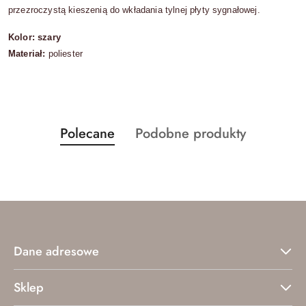
przezroczystą kieszenią do wkładania tylnej płyty sygnałowej.
Kolor: szary
Materiał:
poliester
Produkty
Produkty
Polecane
Podobne produkty
Pomiń karuzelę produktów
o
o
statusie:
statusie:
Dane adresowe
Sklep