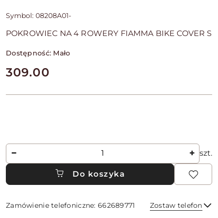
Symbol:
08208A01-
POKROWIEC NA 4 ROWERY FIAMMA BIKE COVER S
Dostępność:
Mało
cena:
309.00
Ilość
szt.
Do koszyka
Zamówienie telefoniczne: 662689771
Zostaw telefon