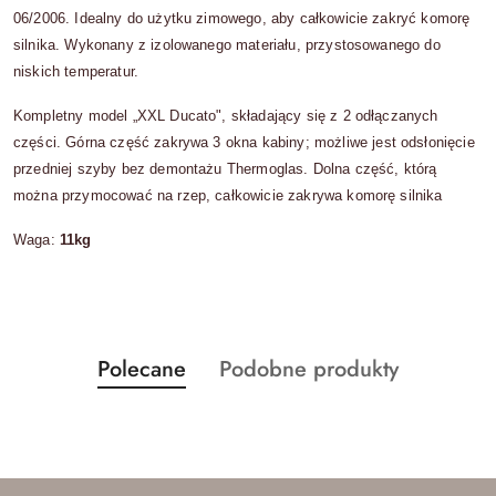
06/2006.
Idealny do użytku zimowego, aby całkowicie zakryć komorę
silnika.
Wykonany z izolowanego materiału, przystosowanego do
niskich temperatur.
Kompletny model „XXL Ducato", składający się z 2 odłączanych
części.
Górna część zakrywa 3 okna kabiny;
możliwe jest odsłonięcie
przedniej szyby bez demontażu Thermoglas.
Dolna część, którą
można przymocować na rzep, całkowicie zakrywa komorę silnika
Waga:
11kg
Produkty
Produkty
Polecane
Podobne produkty
Pomiń karuzelę produktów
o
o
statusie:
statusie: