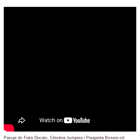
Pasuje do Fiata Ducato, Citroëna Jumpera i Peugeota Boxera od