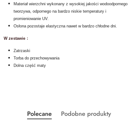
Materiał wierzchni wykonany z wysokiej jakości wodoodpornego
tworzywa, odpornego na bardzo niskie temperatury i
promieniowanie UV.
Osłona pozostaje elastyczna nawet w bardzo chłodne dni.
W zestawie :
Zatrzaski
Torba do przechowywania
Dolna część maty
Produkty
Produkty
Polecane
Podobne produkty
Pomiń karuzelę produktów
o
o
statusie:
statusie: