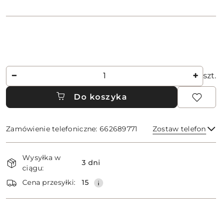
Ilość
szt.
Do koszyka
Zamówienie telefoniczne: 662689771
Zostaw telefon
Dostępność
Wysyłka w
i
3 dni
ciągu:
dostawa
Wyślij
Cena przesyłki:
15