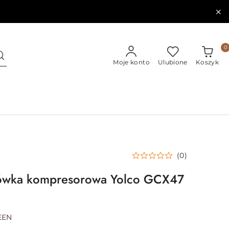
0
Moje konto
Ulubione
Koszyk
(0)
ówka kompresorowa Yolco GCX47
EEN