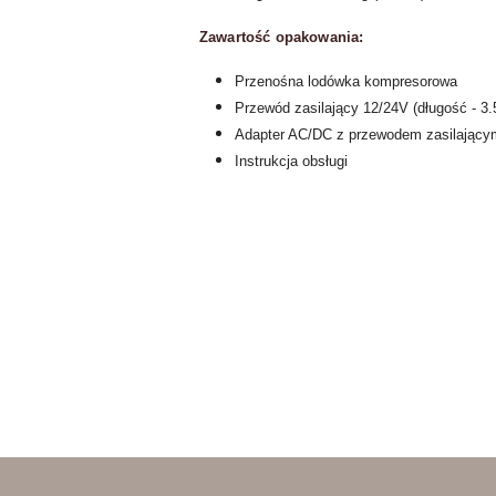
Zawartość opakowania:
Przenośna lodówka kompresorowa
Przewód zasilający 12/24V (długość - 3
Adapter AC/DC z przewodem zasilający
Instrukcja obsługi
Pomiń karuzelę produktów