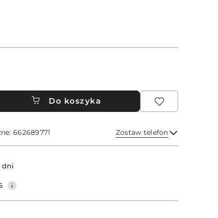
Do koszyka
zne: 662689771
Zostaw telefon
Wyślij
 dni
5