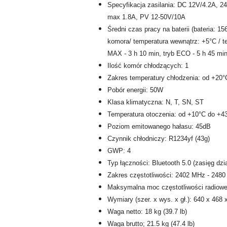
Specyfikacja zasilania: DC 12V/4.2A, 2
max 1.8A, PV 12-50V/10A
Średni czas pracy na baterii (bateria: 
komora/ temperatura wewnątrz: +5°C / te
MAX - 3 h 10 min, tryb ECO - 5 h 45 mi
Ilość komór chłodzących: 1
Zakres temperatury chłodzenia: od +20°
Pobór energii: 50W
Klasa klimatyczna: N, T, SN, ST
Temperatura otoczenia: od +10°C do +4
Poziom emitowanego hałasu: 45dB
Czynnik chłodniczy: R1234yf (43g)
GWP: 4
Typ łączności: Bluetooth 5.0 (zasięg dzia
Zakres częstotliwości: 2402 MHz - 248
Maksymalna moc częstotliwości radiowe
Wymiary (szer. x wys. x gł.): 640 x 468 
Waga netto: 18 kg (39.7 lb)
Waga brutto; 21.5 kg (47.4 lb)