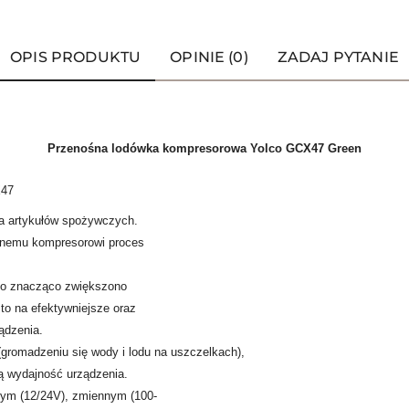
OPIS PRODUKTU
OPINIE (0)
ZADAJ PYTANIE
Przenośna lodówka kompresorowa Yolco GCX47 Green
X47
a artykułów spożywczych.
dajnemu kompresorowi proces
go znacząco zwiększono
to na efektywniejsze oraz
ądzenia.
(gromadzeniu się wody i lodu na uszczelkach),
ną wydajność urządzenia.
ym (12/24V), zmiennym (100-