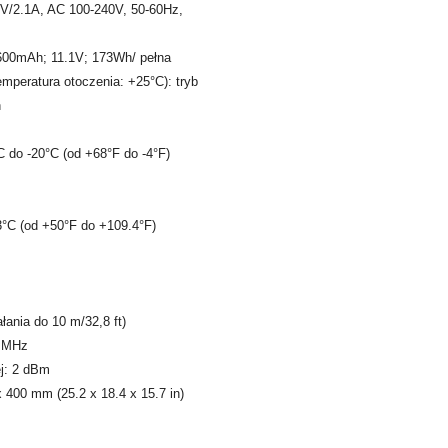
4V/2.1A, AC 100-240V, 50-60Hz,
15600mAh; 11.1V; 173Wh/ pełna
mperatura otoczenia: +25°C): tryb
n
C do -20°C (od +68°F do -4°F)
3°C (od +50°F do +109.4°F)
łania do 10 m/32,8 ft)
0 MHz
j: 2 dBm
x 400 mm (25.2 x 18.4 x 15.7 in)