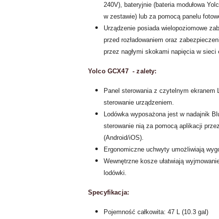
240V), bateryjnie (bateria modułowa Yolc
w zestawie) lub za pomocą panelu fotowo
Urządzenie posiada wielopoziomowe zab
przed rozładowaniem oraz zabezpieczeni
przez nagłymi skokami napięcia w sieci 
Yolco GCX47 - zalety:
Panel sterowania z czytelnym ekranem L
sterowanie urządzeniem.
Lodówka wyposażona jest w nadajnik Blu
sterowanie nią za pomocą aplikacji prz
(Android/iOS).
Ergonomiczne uchwyty umożliwiają wyg
Wewnętrzne kosze ułatwiają wyjmowanie
lodówki.
Specyfikacja:
Pojemność całkowita: 47 L (10.3 gal)