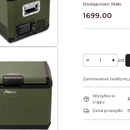
Dostępność:
Mało
cena:
1699.00
Ilość
szt.
Zamówienie telefonic
Dostępność
Wysyłka w
i
3
ciągu:
dostawa
Cena przesyłki:
1