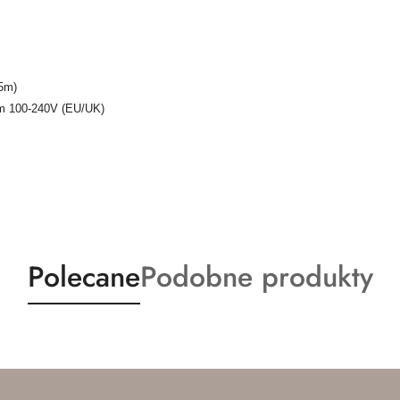
.5m)
m 100-240V (EU/UK)
Produkty
Produkty
Polecane
Podobne produkty
o
o
statusie:
statusie: