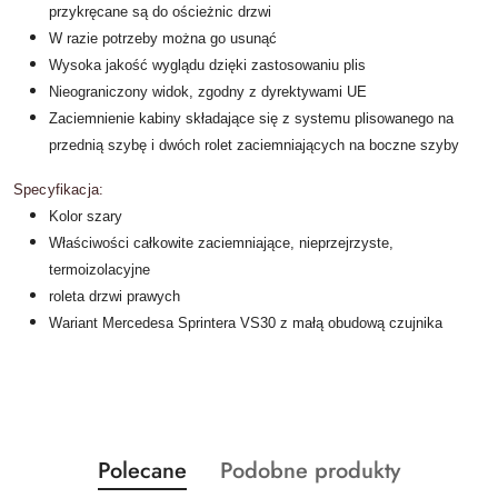
przykręcane są do ościeżnic drzwi
W razie potrzeby można go usunąć
Wysoka jakość wyglądu dzięki zastosowaniu plis
Nieograniczony widok, zgodny z dyrektywami UE
Zaciemnienie kabiny składające się z systemu plisowanego na
przednią szybę i dwóch rolet zaciemniających na boczne szyby
Specyfikacja:
Kolor szary
Właściwości całkowite zaciemniające, nieprzejrzyste,
termoizolacyjne
roleta drzwi prawych
Wariant Mercedesa Sprintera VS30 z małą obudową czujnika
Produkty
Produkty
Polecane
Podobne produkty
Pomiń karuzelę produktów