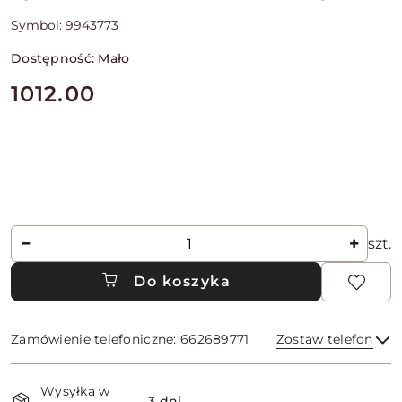
Symbol:
9943773
Dostępność:
Mało
cena:
1012.00
Ilość
szt.
Do koszyka
Zamówienie telefoniczne: 662689771
Zostaw telefon
Dostępność
Wysyłka w
i
3 dni