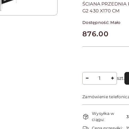
ŚCIANA PRZEDNIA
G2 430 X170 CM
Dostępność:
Mało
cena:
876.00
Ilość
szt.
Zamówienie telefonic
Dostępność
Wysyłka w
i
3
ciągu:
dostawa
Cena przesyłki:
1