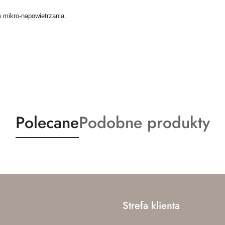
m mikro-napowietrzania.
Produkty
Produkty
Polecane
Podobne produkty
o
o
statusie:
statusie:
Strefa klienta