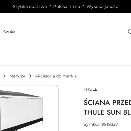
Szybka dostawa * Polska firma * Wysoka jakość
Markizy
Akcesoria do markiz
NAZWA
THULE
PRODUCENTA:
ŚCIANA PRZE
THULE SUN B
Symbol:
9918327