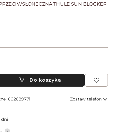
 PRZECIWSŁONECZNA THULE SUN BLOCKER
Do koszyka
zne: 662689771
Zostaw telefon
Wyślij
 dni
5