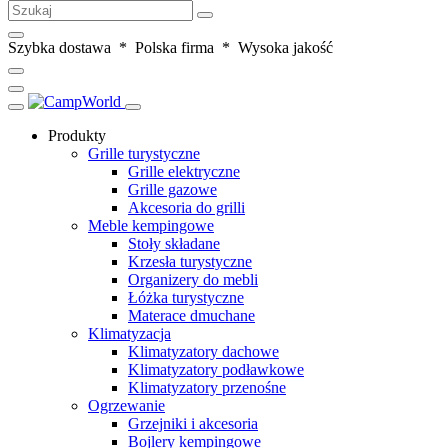
Szybka dostawa * Polska firma * Wysoka jakość
Produkty
Grille turystyczne
Grille elektryczne
Grille gazowe
Akcesoria do grilli
Meble kempingowe
Stoły składane
Krzesła turystyczne
Organizery do mebli
Łóżka turystyczne
Materace dmuchane
Klimatyzacja
Klimatyzatory dachowe
Klimatyzatory podławkowe
Klimatyzatory przenośne
Ogrzewanie
Grzejniki i akcesoria
Bojlery kempingowe