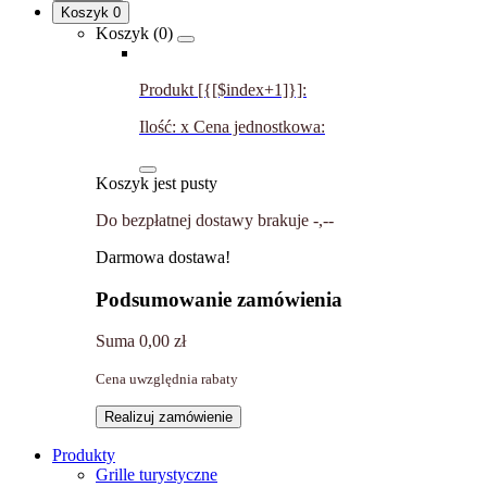
Koszyk
0
Koszyk (
0
)
Produkt [{[$index+1]}]:
Ilość:
x
Cena jednostkowa:
Koszyk jest pusty
Do bezpłatnej dostawy brakuje
-,--
Darmowa dostawa!
Podsumowanie zamówienia
Suma
0,00 zł
Cena uwzględnia rabaty
Realizuj zamówienie
Produkty
Grille turystyczne