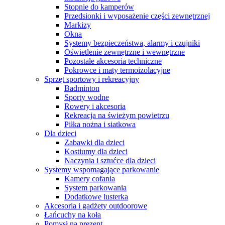
Stopnie do kamperów
Przedsionki i wyposażenie części zewnętrznej
Markizy
Okna
Systemy bezpieczeństwa, alarmy i czujniki
Oświetlenie zewnętrzne i wewnętrzne
Pozostałe akcesoria techniczne
Pokrowce i maty termoizolacyjne
Sprzęt sportowy i rekreacyjny
Badminton
Sporty wodne
Rowery i akcesoria
Rekreacja na świeżym powietrzu
Piłka nożna i siatkowa
Dla dzieci
Zabawki dla dzieci
Kostiumy dla dzieci
Naczynia i sztućce dla dzieci
Systemy wspomagające parkowanie
Kamery cofania
System parkowania
Dodatkowe lusterka
Akcesoria i gadżety outdoorowe
Łańcuchy na koła
Pomysł na prezent