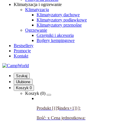
Klimatyzacja i ogrzewanie
Klimatyzacja
Klimatyzatory dachowe
Klimatyzatory podławkowe
Klimatyzatory przenośne
Ogrzewanie
Grzejniki i akcesoria
Bojlery kempingowe
Bestsellery
Promocje
Kontakt
Szukaj
Ulubione
Koszyk
0
Koszyk (
0
)
Produkt [{[$index+1]}]:
Ilość:
x
Cena jednostkowa: