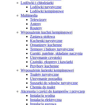
Lodówki i chłodziarki
Lodówki turystyczne
Lodówki kempingowe
Multimedia
Telewizory
Anteny
Routery
Wyposażenie kuchni kempingowej
Zastawa stołowa
Kuchenki turystyczne
Organizery kuchenne
Termosy i bidony turystyczne
Garnki, patelnie, składane naczynia
Utrzymanie czystości
Czajniki, ekspresy i kawiarki
Przybory kuchenne
Wyposażenie łazienki kempingowej
Toalety turystyczne
Utrzymanie porządku
Suszarki do włosów turystyczne
Chemia do toalet
Akcesoria i części do kamperów i przyczep
Instalacja wodna
Instalacja elektryczna
Instalacja gazowa