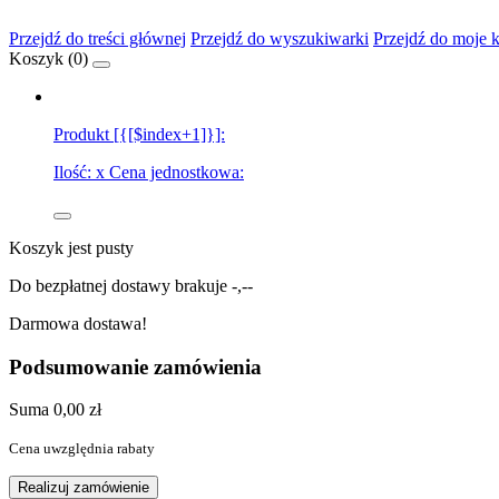
Przejdź do treści głównej
Przejdź do wyszukiwarki
Przejdź do moje 
Koszyk (
0
)
Produkt [{[$index+1]}]:
Ilość:
x
Cena jednostkowa:
Koszyk jest pusty
Do bezpłatnej dostawy brakuje
-,--
Darmowa dostawa!
Podsumowanie zamówienia
Suma
0,00 zł
Cena uwzględnia rabaty
Realizuj zamówienie