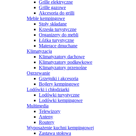
Grille elektryczne
Grille gazowe
Akcesoria do grilli
Meble kempingowe
Stoły składane
Krzesła turystyczne
Organizery do mebli
Łóżka turystyczne
Materace dmuchane
Klimatyzacja
Klimatyzatory dachowe
Klimatyzatory podławkowe
Klimatyzatory przenośne
Ogrzewanie
Grzejniki i akcesoria
Bojlery kempingowe
Lodówki i chłodziarki
Lodówki turystyczne
Lodówki kempingowe
Multimedia
Telewizory
Anteny
Routery
Wyposażenie kuchni kempingowej
Zastawa stołowa