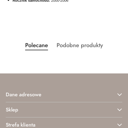
Rocznik samochodu:
2000-2006
Produkty
Produkty
Polecane
Podobne produkty
Pomiń karuzelę produktów
o
o
statusie:
statusie:
Dane adresowe
Sklep
Strefa klienta