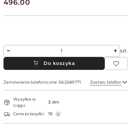
cena:
496.00
Ilość
szt.
Do koszyka
Zamówienie telefoniczne: 662689771
Zostaw telefon
Dostępność
Wysyłka w
i
3 dni
ciągu:
dostawa
Wyślij
Cena przesyłki:
15