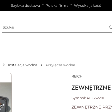
Szybka dostawa * Polska firma * Wysoka jakość
Instalacja wodna
Przyłącza wodne
NAZWA
REICH
PRODUCENTA:
ZEWNĘTRZNE 
Symbol:
REI632201
ZEWNĘTRZNE PRZY