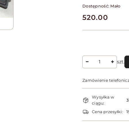
Dostępność:
Mało
cena:
520.00
Ilość
szt.
Zamówienie telefonic
Dostępność
Wysyłka w
i
3
ciągu:
dostawa
Cena przesyłki:
1