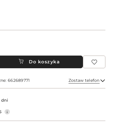
Do koszyka
zne: 662689771
Zostaw telefon
Wyślij
 dni
5