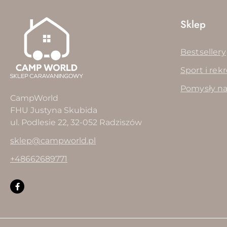
Sklep
Bestsellery
Sport i rek
Pomysły na
CampWorld
FHU Justyna Skubida
ul. Podlesie 22, 32-052 Radziszów
sklep@campworld.pl
+48662689771