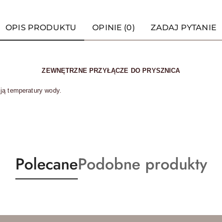
OPIS PRODUKTU
OPINIE (0)
ZADAJ PYTANIE
ZEWNĘTRZNE PRZYŁĄCZE DO PRYSZNICA
ją temperatury wody.
Produkty
Produkty
Polecane
Podobne produkty
o
o
statusie:
statusie: