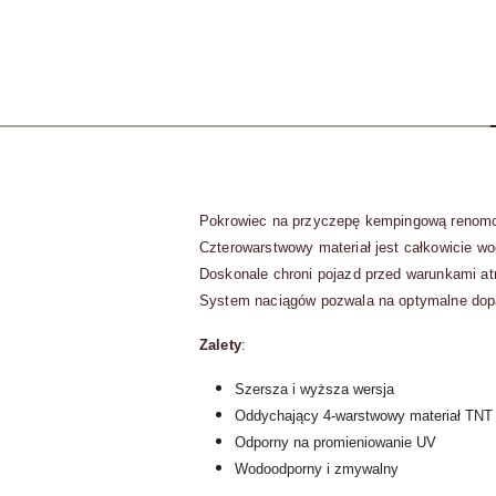
Pokrowiec na przyczepę kempingową renomow
Czterowarstwowy materiał jest całkowicie wo
Doskonale chroni pojazd przed warunkami a
System naciągów pozwala na optymalne dopas
Zalety
:
Szersza i wyższa wersja
Oddychający 4-warstwowy materiał TNT
Odporny na promieniowanie UV
Wodoodporny i zmywalny