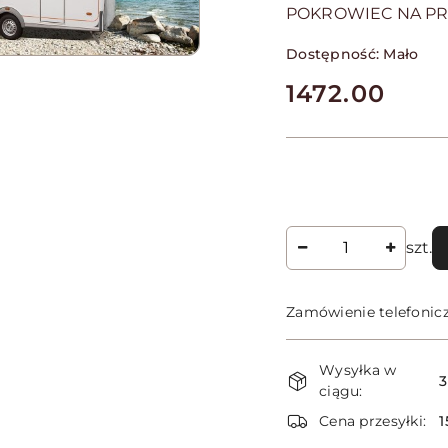
POKROWIEC NA PR
Dostępność:
Mało
cena:
1472.00
Ilość
szt.
Zamówienie telefonic
Dostępność
Wysyłka w
i
3
ciągu:
dostawa
Cena przesyłki:
1