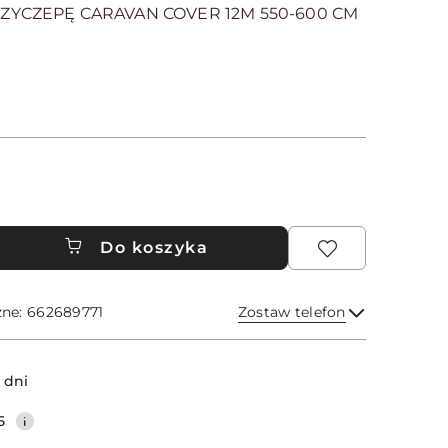
ZYCZEPĘ CARAVAN COVER 12M 550-600 CM
Do koszyka
zne: 662689771
Zostaw telefon
Wyślij
 dni
5