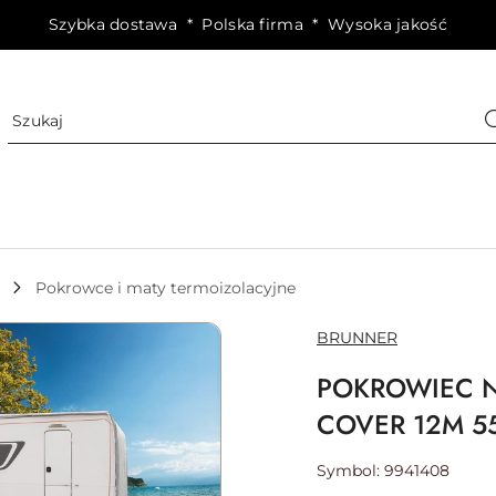
Szybka dostawa * Polska firma * Wysoka jakość
Pokrowce i maty termoizolacyjne
NAZWA
BRUNNER
PRODUCENTA:
POKROWIEC 
COVER 12M 5
Symbol:
9941408