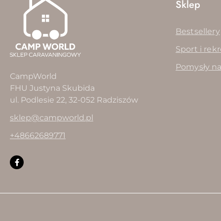
Sklep
Bestsellery
Sport i rek
Pomysły na
CampWorld
FHU Justyna Skubida
ul. Podlesie 22, 32-052 Radziszów
sklep@campworld.pl
+48662689771