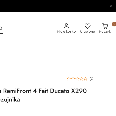
0
Moje konto
Ulubione
Koszyk
(0)
a RemiFront 4 Fait Ducato X290
zujnika