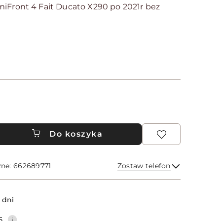
miFront 4 Fait Ducato X290 po 2021r bez
Do koszyka
zne: 662689771
Zostaw telefon
Wyślij
 dni
5