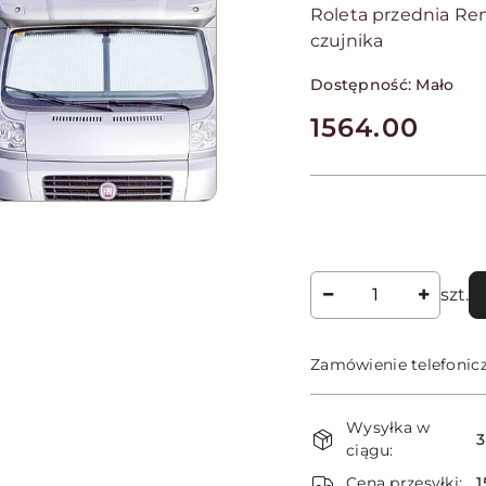
Roleta przednia Re
czujnika
Dostępność:
Mało
cena:
1564.00
Ilość
szt.
Zamówienie telefonic
Dostępność
Wysyłka w
i
3
ciągu:
dostawa
Cena przesyłki:
1