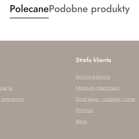
Produkty
Produkty
Polecane
Podobne produkty
o
o
statusie:
statusie:
Strefa klienta
Konto klienta
reacja
Metody płatności
 prezenty
Dostawa - rodzaje i czas
Pomoc
Blog