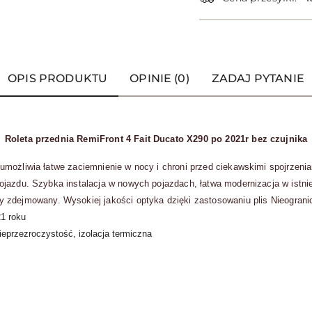
OPIS PRODUKTU
OPINIE (0)
ZADAJ PYTANIE
Roleta przednia RemiFront 4 Fait Ducato X290 po 2021r bez czujnika
możliwia łatwe zaciemnienie w nocy i chroni przed ciekawskimi spojrzenia
ojazdu.
Szybka instalacja w nowych pojazdach, łatwa modernizacja w istni
by zdejmowany.
Wysokiej jakości optyka dzięki zastosowaniu plis
Nieograni
1 roku
ieprzezroczystość, izolacja termiczna