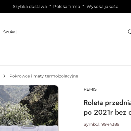
Szybka dostawa * Polska firma * Wysoka jakość
Pokrowce i maty termoizolacyjne
NAZWA
REMIS
PRODUCENTA:
Roleta przedni
po 2021r bez c
Symbol:
9944389