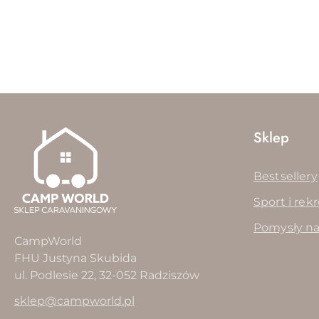
Pomiń karuzelę produktów
Sklep
Bestsellery
Sport i rek
Pomysły na
CampWorld
FHU Justyna Skubida
ul. Podlesie 22, 32-052 Radziszów
sklep@campworld.pl